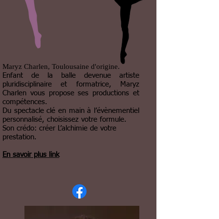
Maryz Charlen, Toulousaine ​d'origine.
Enfant de la balle devenue artiste
pluridisciplinaire et formatrice, Maryz
Charlen vous propose ses productions et
compétences.
Du spectacle clé en main à l’évènementiel
personnalisé, choisissez votre formule.
Son crédo: créer L’alchimie de votre
prestation.
En savoir plus link