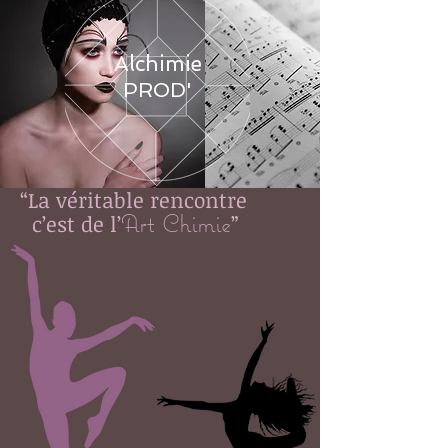
Alchimie
PROD'
“La véritable rencontre
Art Chimie
c’est de l’
”